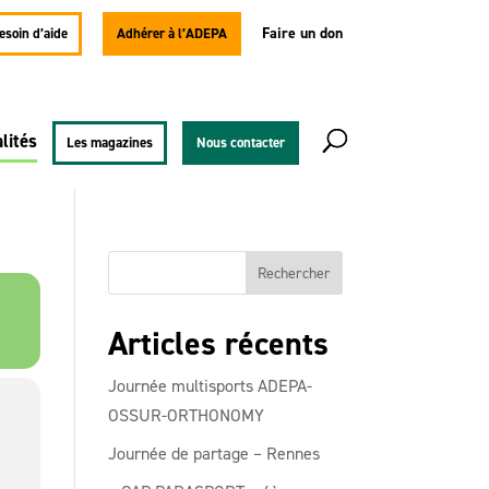
Faire un don
besoin d’aide
Adhérer à l’ADEPA
lités
Les magazines
Nous contacter
Articles récents
Journée multisports ADEPA-
OSSUR-ORTHONOMY
Journée de partage – Rennes