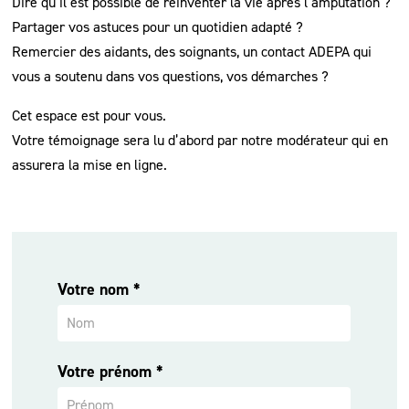
Dire qu’il est possible de réinventer la vie après l’amputation ?
Partager vos astuces pour un quotidien adapté ?
Remercier des aidants, des soignants, un contact ADEPA qui
vous a soutenu dans vos questions, vos démarches ?
Cet espace est pour vous.
Votre témoignage sera lu d’abord par notre modérateur qui en
assurera la mise en ligne.
Votre nom
*
Livre
d'or
Votre prénom
*