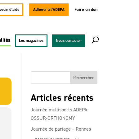
Faire un don
besoin d’aide
Adhérer à l’ADEPA
lités
Les magazines
Nous contacter
Articles récents
Journée multisports ADEPA-
OSSUR-ORTHONOMY
Journée de partage – Rennes