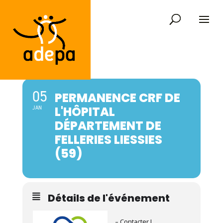
05
PERMANENCE CRF DE
L'HÔPITAL
JAN
DÉPARTEMENT DE
FELLERIES LIESSIES
(59)
Détails de l'événement
– Contacter L.