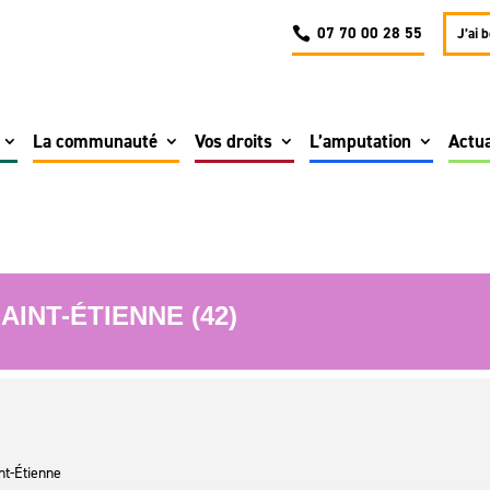
07 70 00 28 55
J’ai 
La communauté
Vos droits
L’amputation
Actua
INT-ÉTIENNE (42)
nt-Étienne