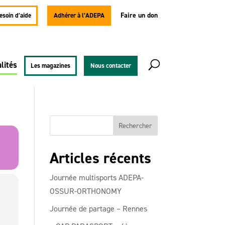
Faire un don
besoin d’aide
Adhérer à l’ADEPA
lités
Les magazines
Nous contacter
Articles récents
Journée multisports ADEPA-
OSSUR-ORTHONOMY
Journée de partage – Rennes