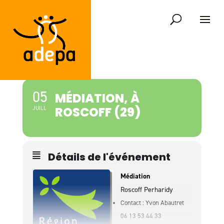
05
MÉDIATION, À
ROSCOFF (29)
JUILL
Détails de l'événement
Médiation
Roscoff Perharidy
Contact : Yvon Abautret
06 13 53 44 33