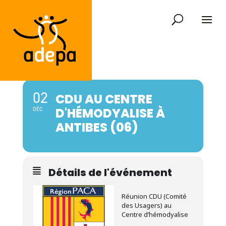
02
CDU AU CENTRE
D'HÉMODYALISE À
DÉC
ANTIBES (06)
Détails de l'événement
Réunion CDU (Comité
des Usagers) au
Centre d’hémodyalise