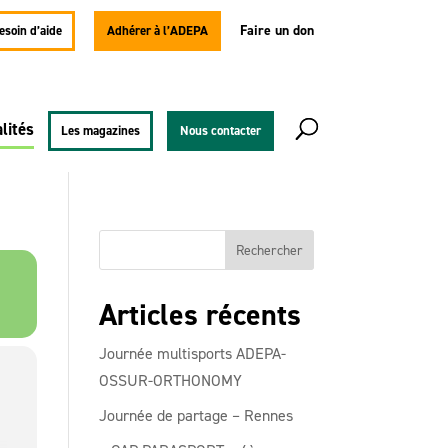
Faire un don
besoin d’aide
Adhérer à l’ADEPA
lités
Les magazines
Nous contacter
Articles récents
Journée multisports ADEPA-
OSSUR-ORTHONOMY
Journée de partage – Rennes