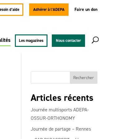
Faire un don
besoin d’aide
Adhérer à l’ADEPA
lités
Les magazines
Nous contacter
Articles récents
Journée multisports ADEPA-
OSSUR-ORTHONOMY
Journée de partage – Rennes