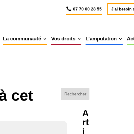
07 70 00 28 55
J’ai besoin 
La communauté
Vos droits
L’amputation
Ac
à cet
A
rt
i