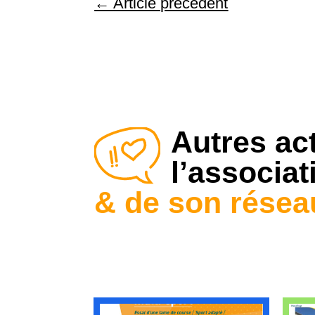
←
Article précédent
Autres act
l’associat
& de son résea