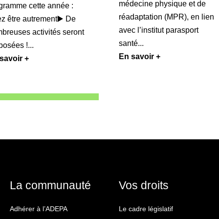
médecine physique et de
gramme cette année :
réadaptation (MPR), en lien
z être autrement▶️ De
avec l’institut parasport
breuses activités seront
santé...
posées !...
En savoir +
savoir +
La communauté
Vos droits
Adhérer à l’ADEPA
Le cadre législatif