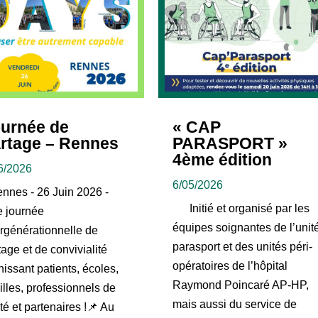
urnée de
« CAP
rtage – Rennes
PARASPORT »
4ème édition
6/2026
6/05/2026
ennes - 26 Juin 2026 -
Initié et organisé par les
 journée
équipes soignantes de l’unit
ergénérationnelle de
parasport et des unités péri-
tage et de convivialité
opératoires de l’hôpital
nissant patients, écoles,
Raymond Poincaré AP-HP,
illes, professionnels de
mais aussi du service de
té et partenaires !📌 Au