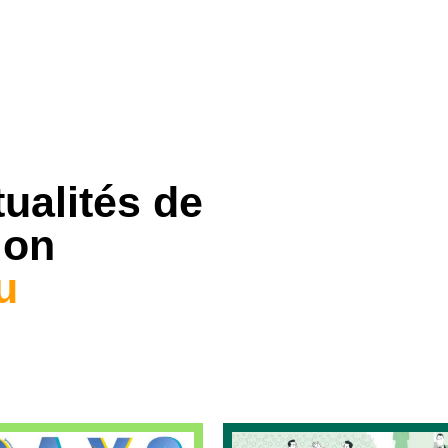
ualités de
ion
u