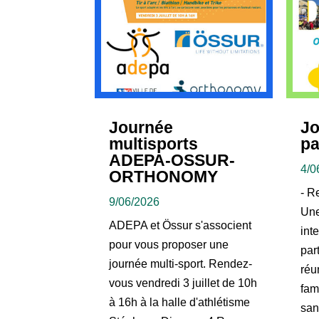
Journée
Jo
multisports
pa
ADEPA-OSSUR-
4/0
ORTHONOMY
- R
9/06/2026
Une
ADEPA et Össur s'associent
int
pour vous proposer une
par
journée multi-sport. Rendez-
réu
vous vendredi 3 juillet de 10h
fam
à 16h à la halle d'athlétisme
san